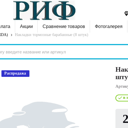
плата
Акции
Сравнение товаров
Фотогалерея
RDA)
Накладки тормозные барабанные (8 штук)
Нак
Распродажа
шту
Артик
в 
2