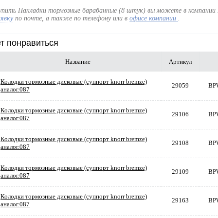
упить Накладки тормозные барабанные (8 штук) вы можете в компании 
аявку
по почте, а также по телефону
или в
офисе компании
.
т понравиться
Название
Артикул
Колодки тормозные дисковые (суппорт knorr bremze)
29059
BP
аналог.087
Колодки тормозные дисковые (суппорт knorr bremze)
29106
BP
аналог.087
Колодки тормозные дисковые (суппорт knorr bremze)
29108
BP
аналог.087
Колодки тормозные дисковые (суппорт knorr bremze)
29109
BP
аналог.087
Колодки тормозные дисковые (суппорт knorr bremze)
29163
BP
аналог.087