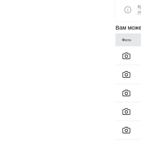
К
з
Вам може
Фото